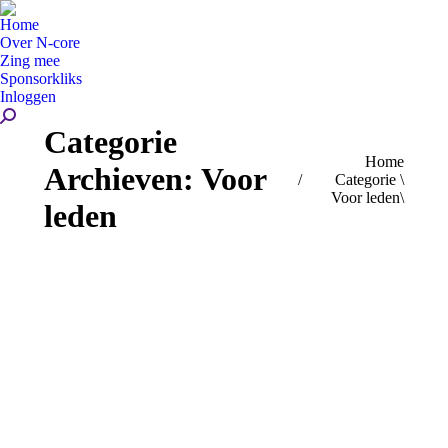
Home
Over N-core
Zing mee
Sponsorkliks
Inloggen
Zoeken:
Categorie
Je bent hier:
Home
Archieven:
Voor
Categorie \
Voor leden\
leden