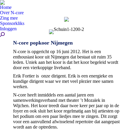
Home
Over N-core
Zing mee
Sponsorkliks
Inloggen
Zoeken:
N-core popkoor Nijmegen
N-core is opgericht op 16 juni 2012. Het is een
enthousiast koor uit Nijmegen dat bestaat uit ruim 35
leden. Uniek aan het koor is dat het koor begeleid wordt
door een vierkoppige liveband.
Erik Fortier is onze dirigent. Erik is een energieke en
kundige dirigent waar we met veel plezier mee samen
werken.
N-core heeft inmiddels een aantal jaren een
samenwerkingsverband met theater ’t Mozaïek in
Wijchen. Het koor treedt daar twee keer per jaar op in de
foyer en ook sluit het koor regelmatig aan bij artiesten op
het podium om een paar liedjes mee te zingen. Dit zorgt
voor een aanvullend afwisselend repertoire dat aangepast
wordt aan de optredens.