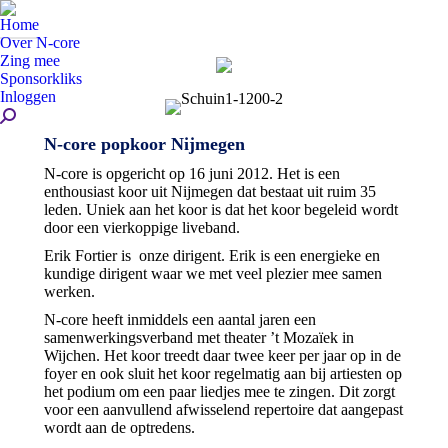
Home
Over N-core
Zing mee
Sponsorkliks
Inloggen
Zoeken:
N-core popkoor Nijmegen
N-core is opgericht op 16 juni 2012. Het is een
enthousiast koor uit Nijmegen dat bestaat uit ruim 35
leden. Uniek aan het koor is dat het koor begeleid wordt
door een vierkoppige liveband.
Erik Fortier is onze dirigent. Erik is een energieke en
kundige dirigent waar we met veel plezier mee samen
werken.
N-core heeft inmiddels een aantal jaren een
samenwerkingsverband met theater ’t Mozaïek in
Wijchen. Het koor treedt daar twee keer per jaar op in de
foyer en ook sluit het koor regelmatig aan bij artiesten op
het podium om een paar liedjes mee te zingen. Dit zorgt
voor een aanvullend afwisselend repertoire dat aangepast
wordt aan de optredens.