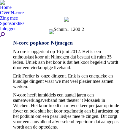
Home
Over N-core
Zing mee
Sponsorkliks
Inloggen
Zoeken:
N-core popkoor Nijmegen
N-core is opgericht op 16 juni 2012. Het is een
enthousiast koor uit Nijmegen dat bestaat uit ruim 35
leden. Uniek aan het koor is dat het koor begeleid wordt
door een vierkoppige liveband.
Erik Fortier is onze dirigent. Erik is een energieke en
kundige dirigent waar we met veel plezier mee samen
werken.
N-core heeft inmiddels een aantal jaren een
samenwerkingsverband met theater ’t Mozaïek in
Wijchen. Het koor treedt daar twee keer per jaar op in de
foyer en ook sluit het koor regelmatig aan bij artiesten op
het podium om een paar liedjes mee te zingen. Dit zorgt
voor een aanvullend afwisselend repertoire dat aangepast
wordt aan de optredens.